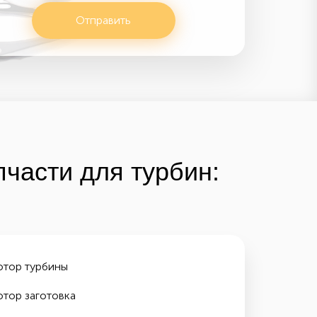
Отправить
части для турбин:
отор турбины
отор заготовка