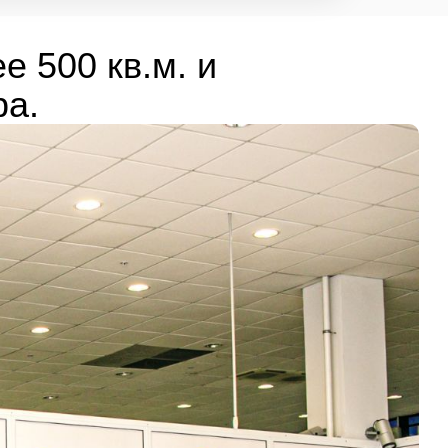
е 500 кв.м. и
ра.