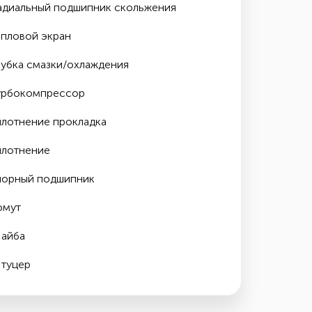
адиальный подшипник скольжения
епловой экран
рубка смазки/охлаждения
урбокомпрессор
плотнение прокладка
плотнение
порный подшипник
омут
айба
туцер