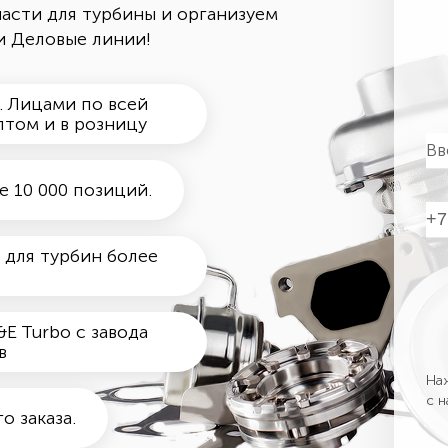
асти для турбины и организуем
и Деловые линии!
. Лицами по всей
птом и в розницу
е 10 000 позиций.
 для турбин более
E Turbo с завода
в
Наж
с 
 заказа.