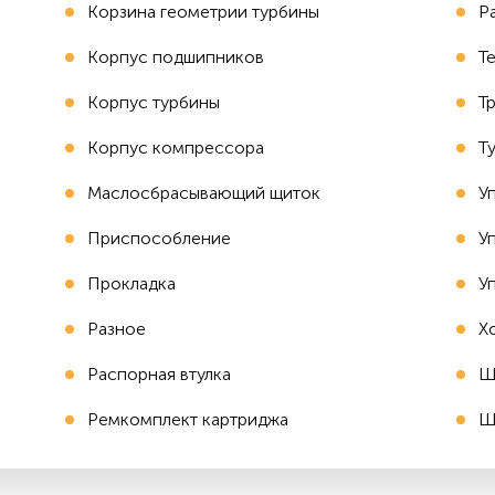
Корзина геометрии турбины
Р
Корпус подшипников
Т
Корпус турбины
Т
Корпус компрессора
Т
Маслосбрасывающий щиток
У
Приспособление
У
Прокладка
У
Разное
Х
Распорная втулка
Ш
Ремкомплект картриджа
Ш