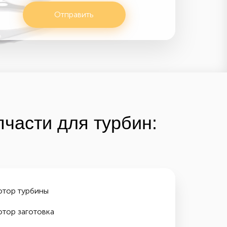
Отправить
части для турбин:
отор турбины
отор заготовка