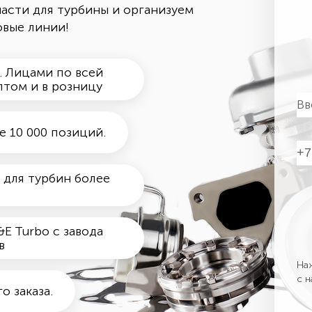
асти для турбины и организуем
овые линии!
. Лицами по всей
птом и в розницу
е 10 000 позиций.
 для турбин более
E Turbo с завода
в
Наж
с 
 заказа.