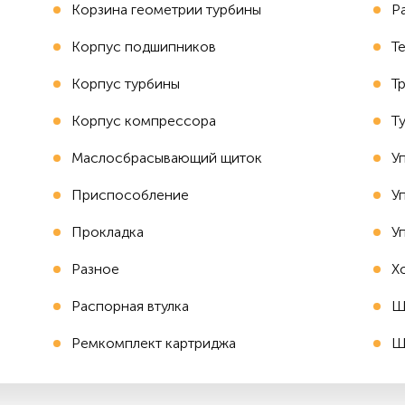
Корзина геометрии турбины
Р
Корпус подшипников
Т
Корпус турбины
Т
Корпус компрессора
Т
Маслосбрасывающий щиток
У
Приспособление
У
Прокладка
У
Разное
Х
Распорная втулка
Ш
Ремкомплект картриджа
Ш