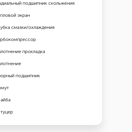
адиальный подшипник скольжения
епловой экран
рубка смазки/охлаждения
урбокомпрессор
плотнение прокладка
плотнение
порный подшипник
омут
айба
туцер