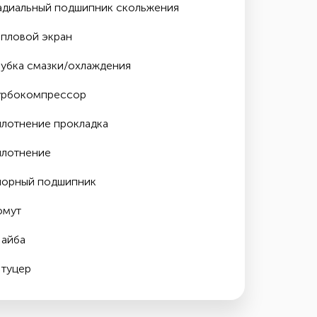
адиальный подшипник скольжения
епловой экран
рубка смазки/охлаждения
урбокомпрессор
плотнение прокладка
плотнение
порный подшипник
омут
айба
туцер