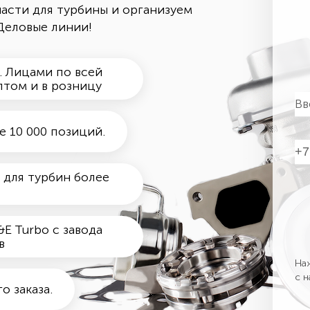
асти для турбины и организуем
Деловые линии!
. Лицами по всей
птом и в розницу
е 10 000 позиций.
 для турбин более
E Turbo с завода
в
Наж
с 
 заказа.