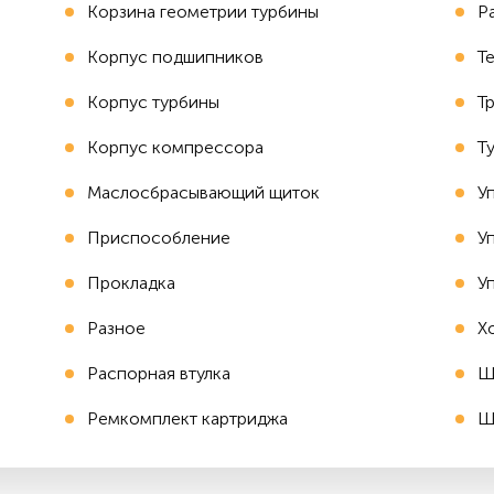
Корзина геометрии турбины
Р
Корпус подшипников
Т
Корпус турбины
Т
Корпус компрессора
Т
Маслосбрасывающий щиток
У
Приспособление
У
Прокладка
У
Разное
Х
Распорная втулка
Ш
Ремкомплект картриджа
Ш