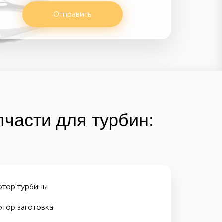
Отправить
части для турбин:
отор турбины
отор заготовка