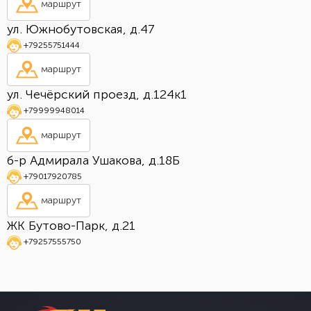
маршрут
ул. Южнобутовская, д.47
+79255751444
маршрут
ул. Чечёрский проезд, д.124к1
+79999948014
маршрут
б-р Адмирала Ушакова, д.18Б
+79017920785
маршрут
ЖК Бутово-Парк, д.21
+79257555750