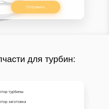
Отправить
части для турбин:
отор турбины
отор заготовка