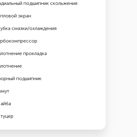
адиальный подшипник скольжения
епловой экран
рубка смазки/охлаждения
урбокомпрессор
плотнение прокладка
плотнение
порный подшипник
омут
айба
туцер