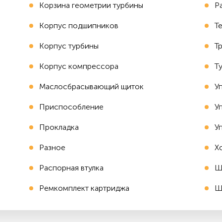
Корзина геометрии турбины
Р
Корпус подшипников
Т
Корпус турбины
Т
Корпус компрессора
Т
Маслосбрасывающий щиток
У
Приспособление
У
Прокладка
У
Разное
Х
Распорная втулка
Ш
Ремкомплект картриджа
Ш