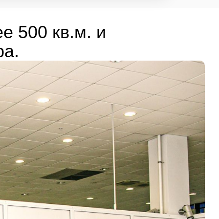
е 500 кв.м. и
ра.