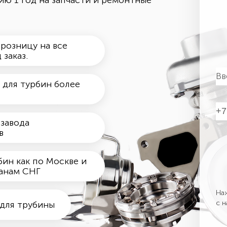
ию 1 год на запчасти и ремонтные
 розницу на все
 заказ.
 для турбин более
 завода
в
бин как по Москве и
ранам СНГ
Наж
с 
 для трубины